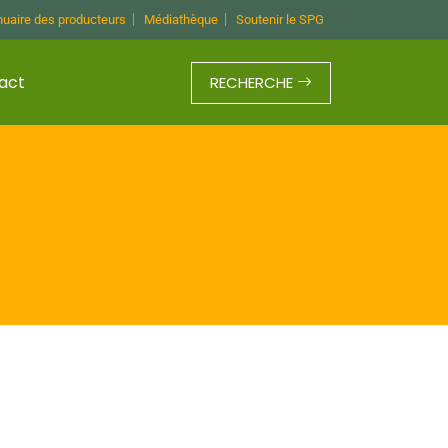
uaire des producteurs
Médiathèque
Soutenir le SPG
act
RECHERCHE