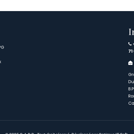
I
PG
71
x
Gr
Du
B.
Ro
Ca