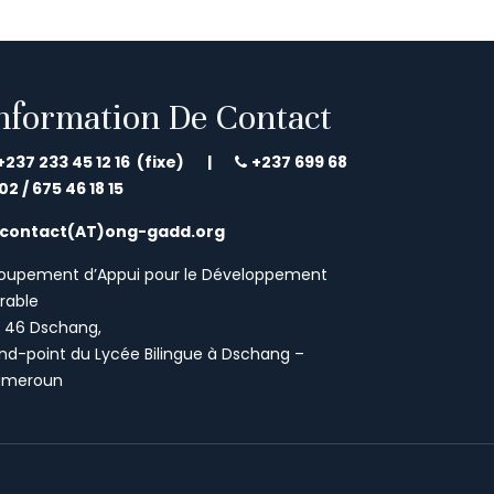
nformation De Contact
+237 233 45 12 16 (fixe) |
+237 699 68
 02 /
675 46 18 15
contact(AT)ong-gadd.org
oupement d’Appui pour le Développement
rable
P 46 Dschang,
nd-point du Lycée Bilingue à Dschang –
meroun