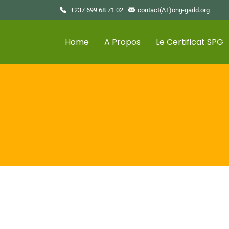
+237 699 68 71 02
contact(AT)ong-gadd.org
Home
A Propos
Le Certificat SPG