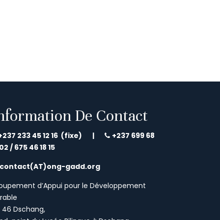
nformation De Contact
+237 233 45 12 16 (fixe) |
+237 699 68
 02 /
675 46 18 15
contact(AT)ong-gadd.org
oupement d’Appui pour le Développement
rable
P 46 Dschang,