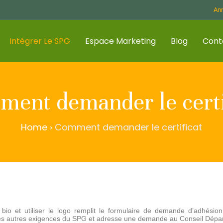
Ann
Intégrer Le SPG
Espace Marketing
Blog
Cont
ent demander le certi
Home
›
Comment demander le certificat
at bio et utiliser le logo remplit le formulaire de demande d’adhésio
les autres exigences du SPG et adresse une demande au Conseil Dépa