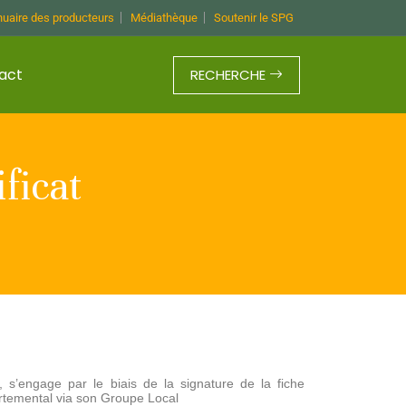
uaire des producteurs
Médiathèque
Soutenir le SPG
act
RECHERCHE
ficat
n, s’engage par le biais de la signature de la fiche
rtemental via son Groupe Local